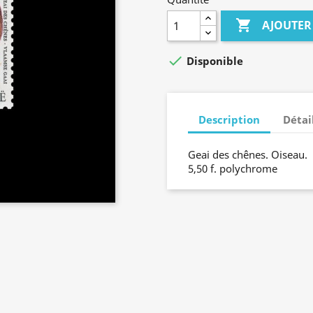

AJOUTER

Disponible
Description
Détai
Geai des chênes. Oiseau.
5,50 f. polychrome