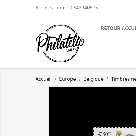
Appelez-nous :
0643240575
RETOUR ACCU
Accueil
Europe
Belgique
Timbres n