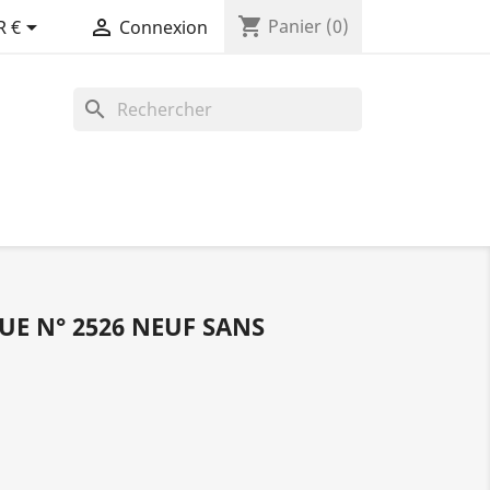
shopping_cart


Panier
(0)
R €
Connexion
search
UE N° 2526 NEUF SANS