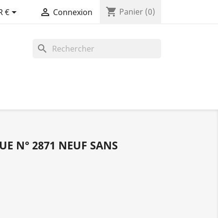
shopping_cart


Panier
(0)
R €
Connexion
search
UE N° 2871 NEUF SANS