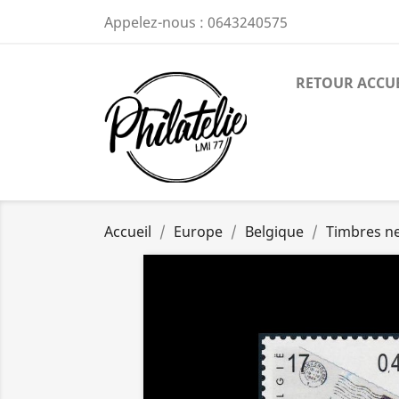
Appelez-nous :
0643240575
RETOUR ACCU
Accueil
Europe
Belgique
Timbres n