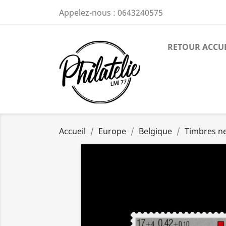
Appelez-nous :
0643240575
RETOUR ACCU
Accueil
Europe
Belgique
Timbres n