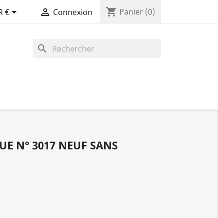
shopping_cart


Panier
(0)
R €
Connexion
search
UE N° 3017 NEUF SANS