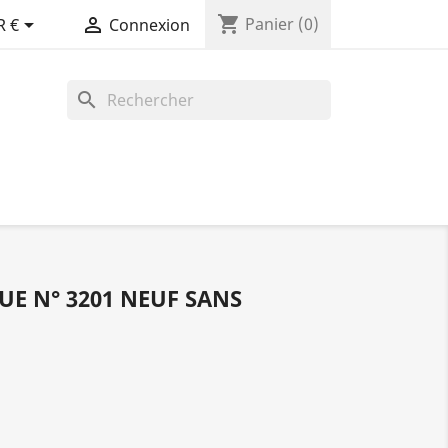
shopping_cart


Panier
(0)
R €
Connexion
search
UE N° 3201 NEUF SANS