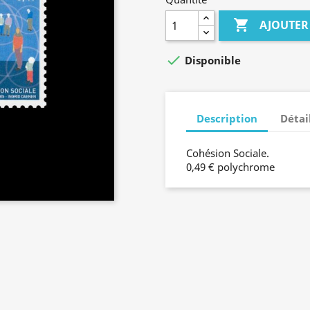

AJOUTER

Disponible
Description
Détai
Cohésion Sociale.
0,49 € polychrome