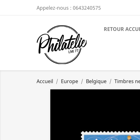
Appelez-nous :
0643240575
RETOUR ACCU
Accueil
Europe
Belgique
Timbres n