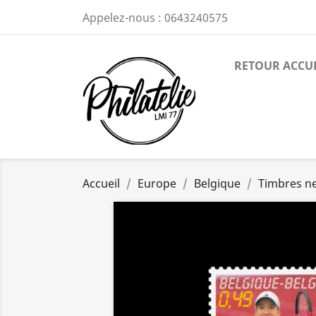
Appelez-nous :
0643240575
RETOUR ACCU
Accueil
Europe
Belgique
Timbres n