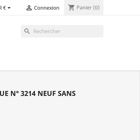
shopping_cart


Panier
(0)
R €
Connexion
search
UE N° 3214 NEUF SANS