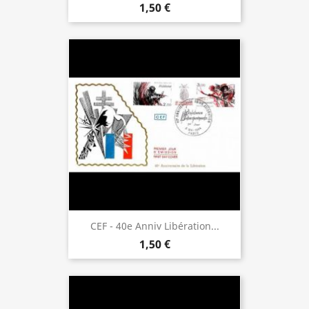
1,50 €
CEF - 40e Anniv Libération...
1,50 €