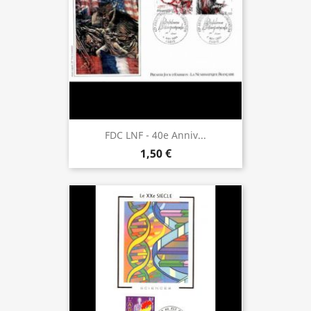
FDC LNF - 40e Anniv...
1,50 €