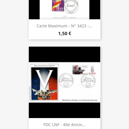
Carte Maximum - N° 3423 -...
1,50 €
FDC LNF - 40e Anniv...