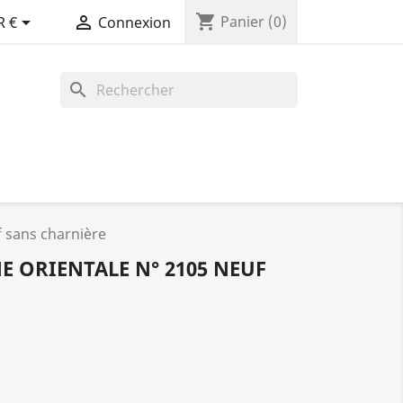
shopping_cart


Panier
(0)
R €
Connexion
search
 sans charnière
 ORIENTALE N° 2105 NEUF