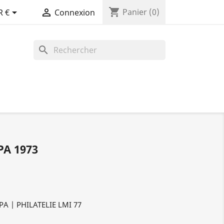
shopping_cart


Panier
(0)
R €
Connexion
search
PA 1973
PA | PHILATELIE LMI 77