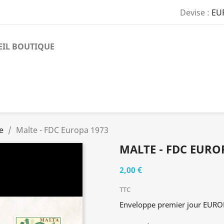
Devise :
EU
EIL BOUTIQUE
e
Malte - FDC Europa 1973
MALTE - FDC EURO
2,00 €
TTC
Enveloppe premier jour EURO