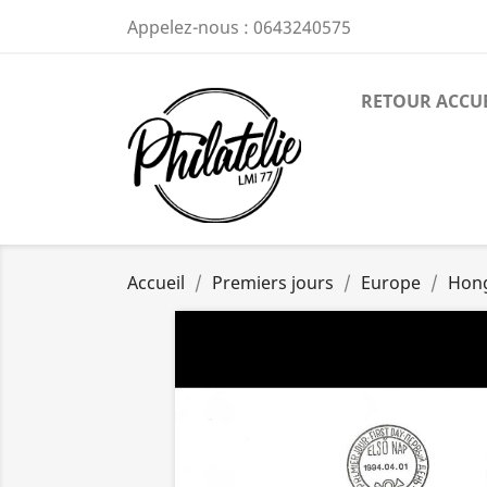
Appelez-nous :
0643240575
RETOUR ACCU
Accueil
Premiers jours
Europe
Hong