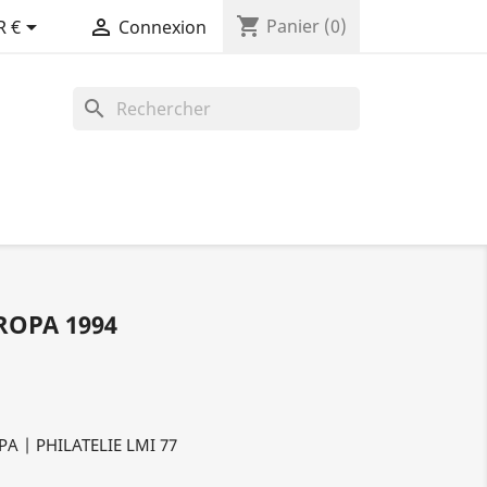
shopping_cart


Panier
(0)
R €
Connexion
search
ROPA 1994
PA | PHILATELIE LMI 77