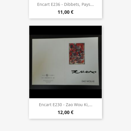
Encart E236 - Dibbets, Pays...
11,00 €
Encart E230 - Zao Wou Ki,...
12,00 €