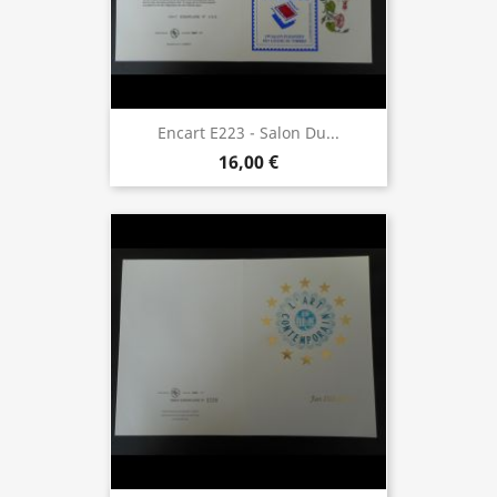
Encart E223 - Salon Du...
16,00 €