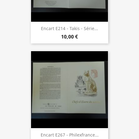
Encart E214 - Takis - Série...
10,00 €
Encart E267 - Philexfrance...