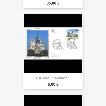
35,00 €
FDC Soie - Capitales...
5,00 €