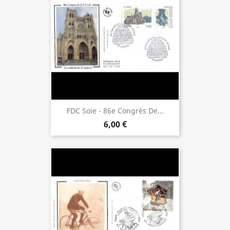
FDC Soie - 86e Congrès De...
6,00 €