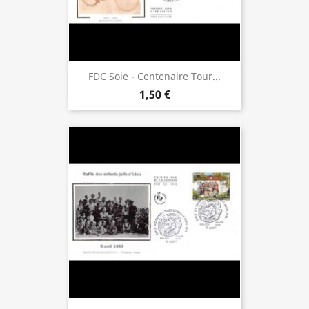
FDC Soie - Centenaire Tour...
1,50 €