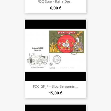
FDC Soie - Rafle Des...
6,00 €
FDC GF JF - Bloc Benjamin...
15,00 €