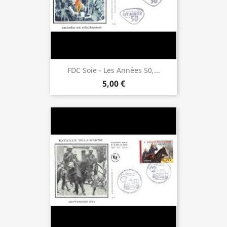
FDC Soie - Les Années 50,...
5,00 €