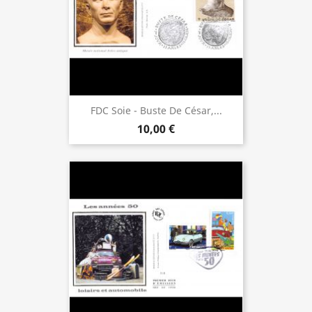
FDC Soie - Buste De César,...
10,00 €