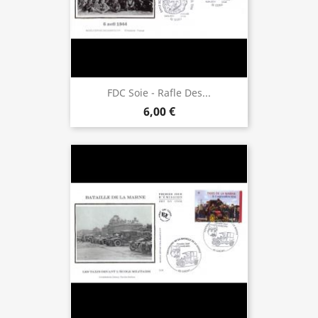
FDC Soie - Rafle Des...
6,00 €