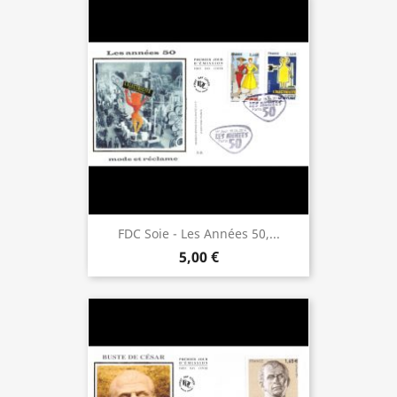
FDC Soie - Les Années 50,...
5,00 €