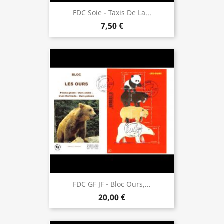
FDC Soie - Taxis De La...
7,50 €
FDC GF JF - Bloc Ours,...
20,00 €