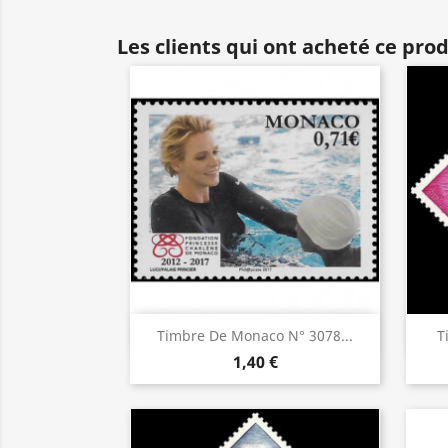
Les clients qui ont acheté ce pro
Aperçu rapide

Timbre De Monaco N° 3078...
T
1,40 €