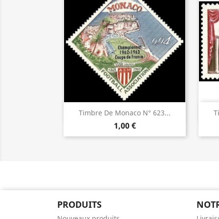
Aperçu rapide

Timbre De Monaco N° 623...
T
1,00 €
PRODUITS
NOTR
Nouveaux produits
Livrai