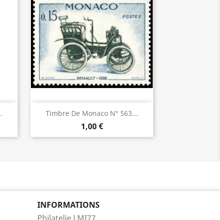
Aperçu rapide

.
Timbre De Monaco N° 563...
1,00 €
INFORMATIONS
Philatelie LMI77