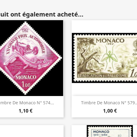
duit ont également acheté...
Aperçu rapide
Aperçu rapide


imbre De Monaco N° 574...
Timbre De Monaco N° 579..
1,10 €
1,00 €