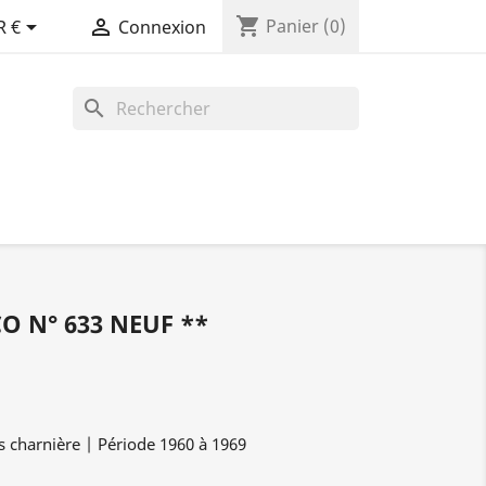
shopping_cart


Panier
(0)
R €
Connexion
search
 N° 633 NEUF **
 charnière | Période 1960 à 1969