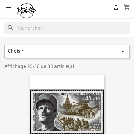
shopping_cart


search
Choisir

Affichage 25-36 de 38 article(s)