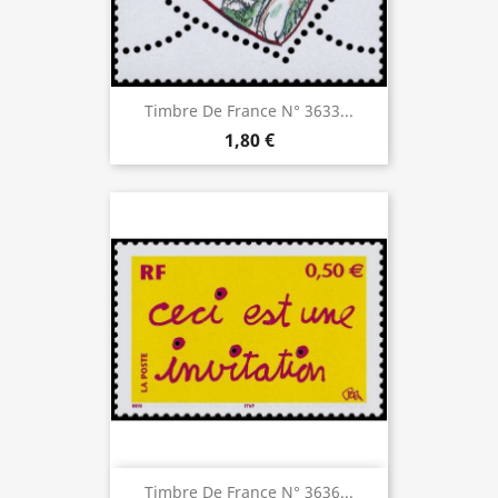
Timbre De France N° 3633...
1,80 €
Timbre De France N° 3636...