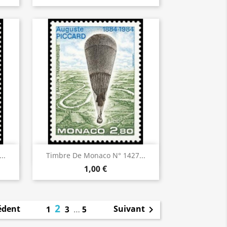
Aperçu rapide

..
Timbre De Monaco N° 1427...
1,00 €
2
édent
Suivant
1
3
…
5
