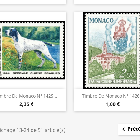
Aperçu rapide
Aperçu rapide


imbre De Monaco N° 1425...
Timbre De Monaco N° 1426.
2,35 €
1,00 €
Préc

ichage 13-24 de 51 article(s)