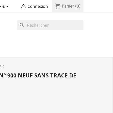
shopping_cart


Panier
(0)
R €
Connexion
search
re
N° 900 NEUF SANS TRACE DE