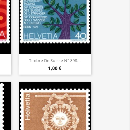
Aperçu rapide

.
Timbre De Suisse N° 898...
1,00 €