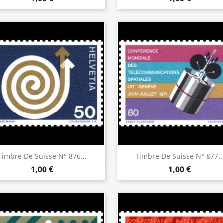
Aperçu rapide
Aperçu rapide


Timbre De Suisse N° 876...
Timbre De Suisse N° 877..
1,00 €
1,00 €