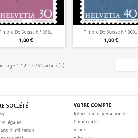
Aperçu rapide
Aperçu rapide


Timbre De Suisse N° 899...
Timbre De Suisse N° 900..
1,00 €
1,00 €
ichage 1-12 de 782 article(s)
E SOCIÉTÉ
VOTRE COMPTE
Informations personnelles
son
Commandes
ns légales
Avoirs
ons d'utilisation
Adresses