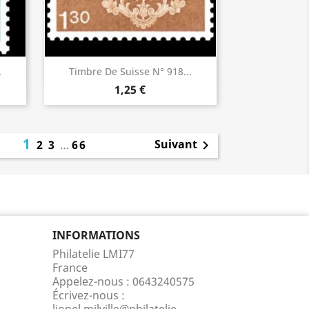
Aperçu rapide

.
Timbre De Suisse N° 918...
1,25 €
1
Suivant
2
3
…
66

INFORMATIONS
Philatelie LMI77
France
Appelez-nous :
0643240575
Écrivez-nous :