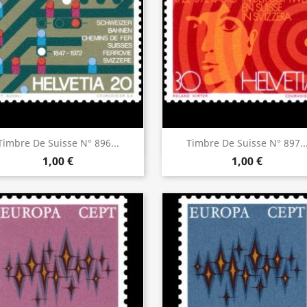
Aperçu rapide
Aperçu rapide


Timbre De Suisse N° 896...
Timbre De Suisse N° 897..
1,00 €
1,00 €