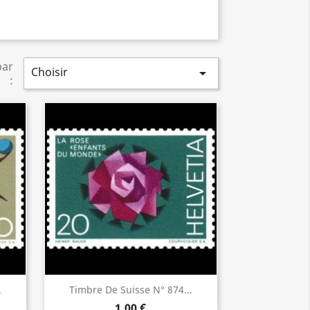
par
Choisir

:
Aperçu rapide

.
Timbre De Suisse N° 874...
1,00 €