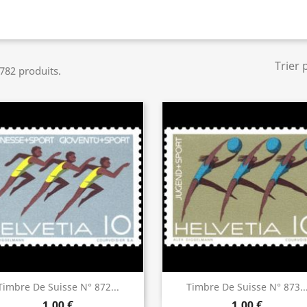
Trier 
 782 produits.
Aperçu rapide
Aperçu rapide


Timbre De Suisse N° 872...
Timbre De Suisse N° 873..
1,00 €
1,00 €