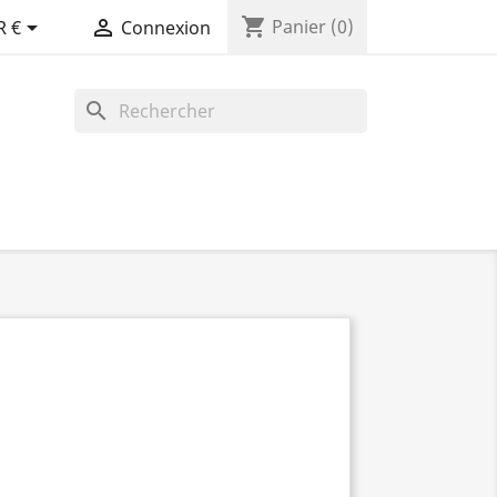
shopping_cart


Panier
(0)
R €
Connexion
search