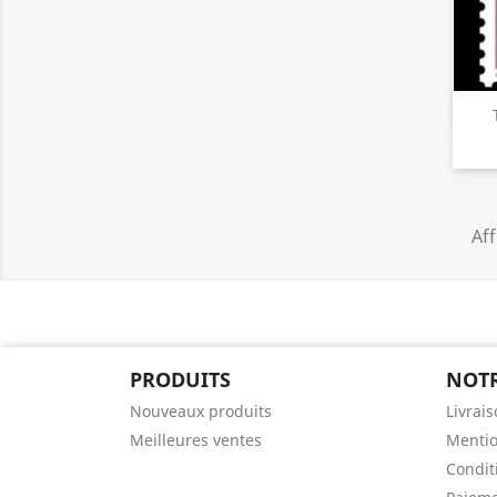
Aff
PRODUITS
NOTR
Nouveaux produits
Livrai
Meilleures ventes
Mentio
Conditi