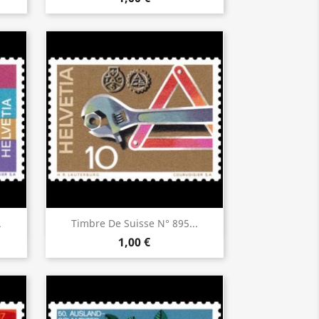
Aperçu rapide

.
Timbre De Suisse N° 895...
1,00 €