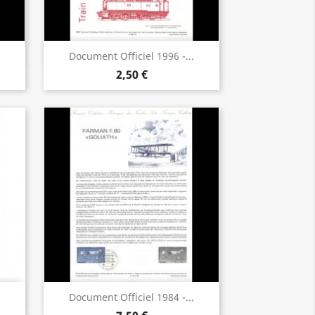
Aperçu rapide

Document Officiel 1996 -...
2,50 €
Aperçu rapide

Document Officiel 1984 -...