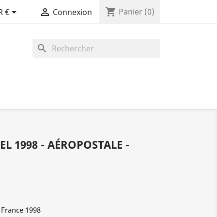
shopping_cart


Panier
(0)
R €
Connexion
search
L 1998 - AÉROPOSTALE -
l France 1998