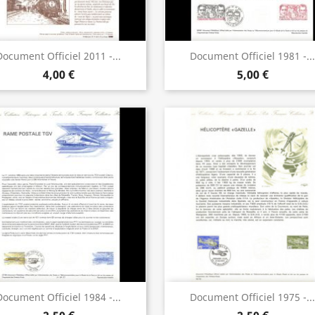
Aperçu rapide
Aperçu rapide


Document Officiel 2011 -...
Document Officiel 1981 -...
4,00 €
5,00 €
Aperçu rapide
Aperçu rapide


Document Officiel 1984 -...
Document Officiel 1975 -...