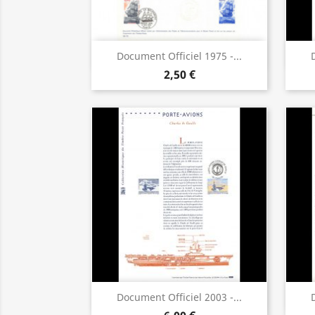
Aperçu rapide

Document Officiel 1975 -...
2,50 €
Aperçu rapide

Document Officiel 2003 -...